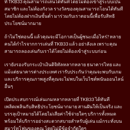
ที่ TKB33 คุณสามารถเล่นได้ทันทีโดยไม่ต้องเข้าสู่ระบบเป็น
สมาชิก และไม่ต้องกังวล รางวัลของคุณสามารถโอนได้ทันที
โดยไม่ต้องฝากเงินขั้นต่ำ มาร่วมกับเราตอนนี้เพื่อรับสิทธิ
ประโยชน์มากมาย
ถ้าไม่ใช่ตอนนี้ แล้วคุณจะมีโอกาสเป็นผู้ชนะเมื่อไหร่? หลาย
คนได้กำไรจากการเล่นที่ TKB33 แล้ว อย่าลังเล เพราะคุณ
สามารถลองเล่นกับเราได้โดยไม่ต้องเข้าสู่ระบบก่อน
เรายังรองรับกระเป๋าเงินดิจิทัลหลากหลาย ธนาคารไทย และ
แม้แต่ธนาคารต่างประเทศ เรารับประกันว่าคุณจะพบกับเกม
และบริการคุณภาพสูงที่คุณจะไม่พบในเว็บไซต์พนันออนไลน์
อื่นๆ
เปิดประสบการณ์เล่นเกมหลากหลายที่ TKB33 ได้ทันที
เพลิดเพลินกับสิทธิประโยชน์มากมาย สานฝันให้เป็นจริง และ
บรรลุเป้าหมายได้โดยไม่เสียค่าใช้จ่ายใดๆ บริการทั้งหมด
พร้อมให้บริการอย่างสะดวกสบายสำหรับผู้เล่น แม้กระทั่งบน
สมาร์ทโฟนของคุณ โดยไม่มีข้อจำกัดใดๆ