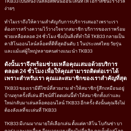
TKB33 เป็นหนึ่งในสล็อตพนันออนไลน์ที่ให้โอกาสชนะรางวัล
ง่ายๆ
ทำไมเราถึงให้ความสำคัญกับการบริการเสมอ? เพราะเรา
ต้องการสร้างความไว้วางใจจากสมาชิก บริการของเราพร้อม
ช่วยเหลือตลอด 24 ชั่วโมง ซึ่งเป็นสิ่งที่ทำให้ TKB33 กลายเป็น
คาสิโนออนไลน์สล็อตที่ดีที่สุดอันดับ 1 ในประเทศไทย วัยรุ่น
และแม้แต่ผู้ใหญ่หลายคนต่างแนะนำ TKB33
ดังนั้นเราจึงพร้อมช่วยเหลือคุณเสมอด้วยบริการ
ตลอด 24 ชั่วโมง เพื่อให้คุณสามารถติดต่อเราได้
เพราะสำหรับเรา คุณและสมาชิกของเราสำคัญที่สุด
TKB33
ของเรามีดีไซน์ที่สวยงาม ทำให้สมาชิกรู้สึกเหมือนอยู่
บ้านทุกครั้งที่เล่น ดีไซน์ที่โดดเด่นนี้ทำให้สมาชิกทั้งเก่าและ
ใหม่กลับมาเล่นสล็อตออนไลน์ TKB33 อีกครั้ง ดังนั้นคุณจึงไม่
ต้องลังเลที่จะเล่นที่ TKB33
TKB33 มีเกมมากมายให้เลือกเล่น ตั้งแต่คาสิโน โบกันซ่า บา
คาร่า และเกมอื่นๆ อีกมากมาย เพียงไม่กี่คลิก คุณก็เข้าสู่โลก