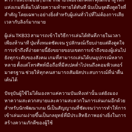
แห่งเกมที่เต็มไปด้วยความท้าทายได้ทันที นับเป็นจุดดึงดูดใจที่
สำคัญ โดยเฉพาะอย่างยิ่งสำหรับผู้เล่นทั่วไปที่ไม่ต้องการเสีย
เวลากับลิงก์มากมาย
ผู้เล่น TKB33 สามารถเข้าใจวิธีการเล่นได้ทันทีภายในเวลา
เพียงห้านาที ปุ่มทั้งหมดชัดเจน รูปลักษณ์เรียบง่ายแต่ดึงดูดใจ
การเข้าถึงที่ง่ายดายนี้ยังขยายขอบเขตการเข้าถึงของผู้เล่นไป
ยังทุกระดับของสังคม เกมที่สามารถเล่นได้บนอุปกรณ์หลาก
หลาย ตั้งแต่โทรศัพท์มือถือที่มีสเปคต่ำไปจนถึงคอมพิวเตอร์
มาตรฐาน ช่วยให้ทุกคนสามารถสัมผัสประสบการณ์ที่น่าตื่น
เต้นได้
ปัจจุบันผู้ใช้ไม่ได้มองหาแค่ความบันเทิงเท่านั้น แต่ยังมอง
หาความสะดวกสบายและความสะดวกในการเล่นเกมอีกด้วย
สำหรับนักพัฒนาเกม นี่เป็นสัญญาณที่ชัดเจนว่าการทำให้การ
เข้าเล่นเกมง่ายขึ้นเป็นกลยุทธ์ที่มีประสิทธิภาพอย่างยิ่งในการ
สร้างความภักดีของผู้ใช้